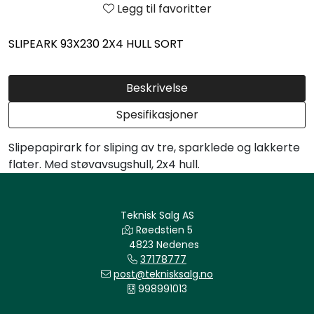
Legg til favoritter
SLIPEARK 93X230 2X4 HULL SORT
Beskrivelse
Spesifikasjoner
Slipepapirark for sliping av tre, sparklede og lakkerte
flater. Med støvavsugshull, 2x4 hull.
Teknisk Salg AS
Røedstien 5
4823 Nedenes
37178777
post@teknisksalg.no
998991013