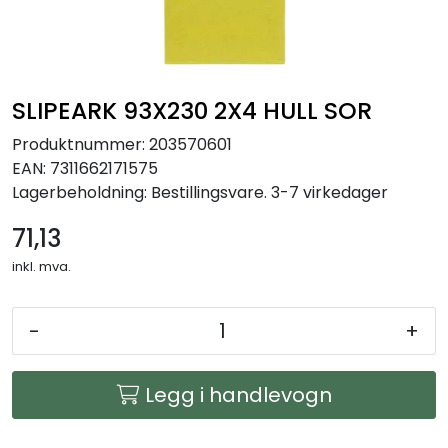
Arbeidsplassen
Maskiner
SLIPEARK 93X230 2X4 HULL SOR
Kontor og kantineprodukter
Produktnummer:
203570601
EAN:
7311662171575
Lagerbeholdning:
Bestillingsvare. 3-7 virkedager
71,13
inkl. mva.
-
+
Legg i handlevogn