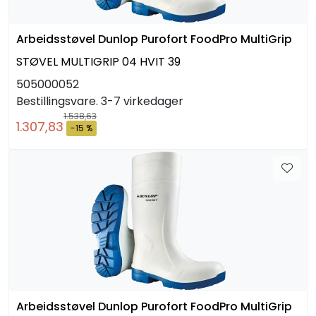
Arbeidsstøvel Dunlop Purofort FoodPro MultiGrip
STØVEL MULTIGRIP 04 HVIT 39
505000052
Bestillingsvare. 3-7 virkedager
1.538,63
1.307,83
-15 %
Arbeidsstøvel Dunlop Purofort FoodPro MultiGrip