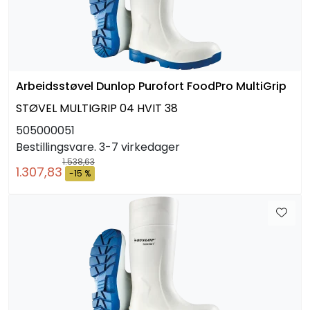
Arbeidsstøvel Dunlop Purofort FoodPro MultiGrip
STØVEL MULTIGRIP 04 HVIT 38
505000051
Bestillingsvare. 3-7 virkedager
1.538,63
1.307,83
-15 %