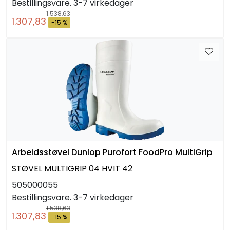
Bestillingsvare. 3-7 virkedager
1.538,63
1.307,83
-15 %
Arbeidsstøvel Dunlop Purofort FoodPro MultiGrip
STØVEL MULTIGRIP 04 HVIT 42
505000055
Bestillingsvare. 3-7 virkedager
1.538,63
1.307,83
-15 %