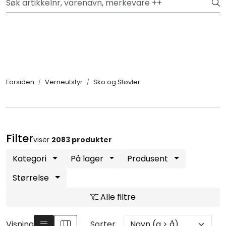
Skip to main content
Opprett en profil
Filter
Festemateriell
Forsiden
Verneutstyr
Sko og Støvler
Kjemikalier
Smøremidler
Filter
viser
2083 produkter
Transmisjon
Kategori
På lager
Produsent
Størrelse
Verktøy & Forbruksmateriell
Alle filtre
Verneutstyr
Visning
Sorter