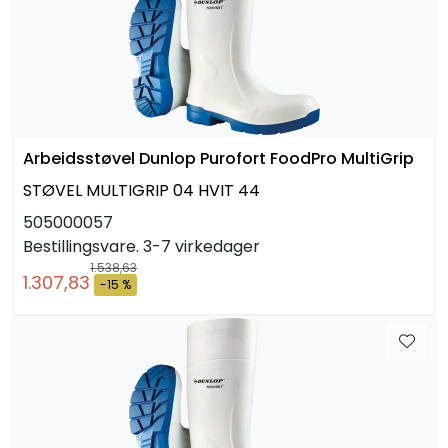
Arbeidsstøvel Dunlop Purofort FoodPro MultiGrip
STØVEL MULTIGRIP 04 HVIT 44
505000057
Bestillingsvare. 3-7 virkedager
1.538,63
1.307,83
-15 %