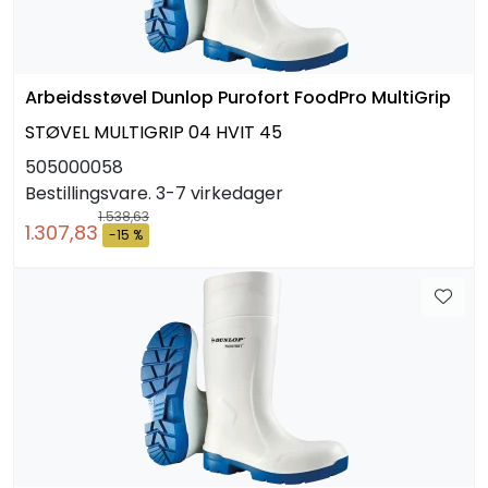
Arbeidsstøvel Dunlop Purofort FoodPro MultiGrip
STØVEL MULTIGRIP 04 HVIT 45
505000058
Bestillingsvare. 3-7 virkedager
1.538,63
1.307,83
-15 %