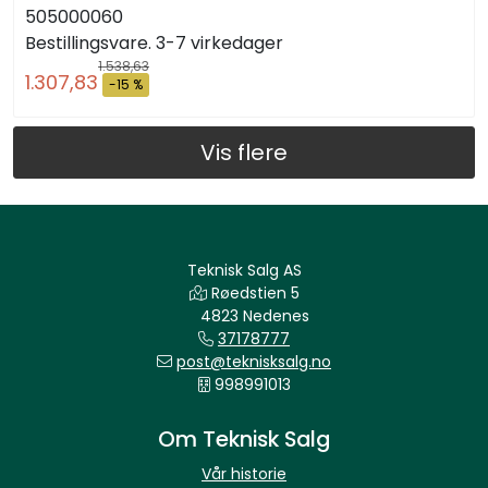
505000060
Bestillingsvare. 3-7 virkedager
1.538,63
1.307,83
-15 %
Vis flere
Teknisk Salg AS
Røedstien 5
4823 Nedenes
37178777
post@teknisksalg.no
998991013
Om Teknisk Salg
Vår historie