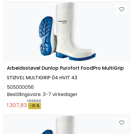
Arbeidsstøvel Dunlop Purofort FoodPro MultiGrip
STØVEL MULTIGRIP 04 HVIT 43
505000056
Bestillingsvare. 3-7 virkedager
1.538,63
1.307,83
-15 %