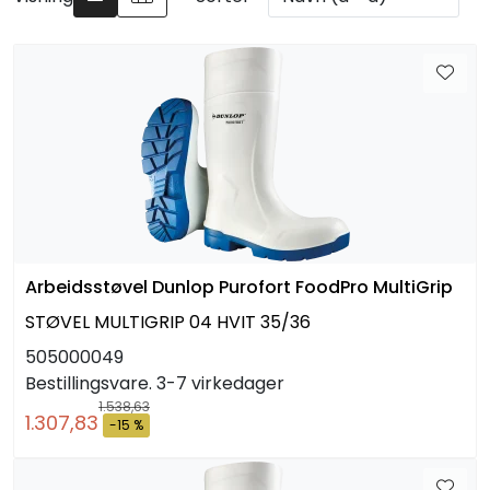
Arbeidsplassen
Maskiner
Kontor og kantineprodukter
Arbeidsstøvel Dunlop Purofort FoodPro MultiGrip
STØVEL MULTIGRIP 04 HVIT 35/36
505000049
Bestillingsvare. 3-7 virkedager
1.538,63
1.307,83
-15 %