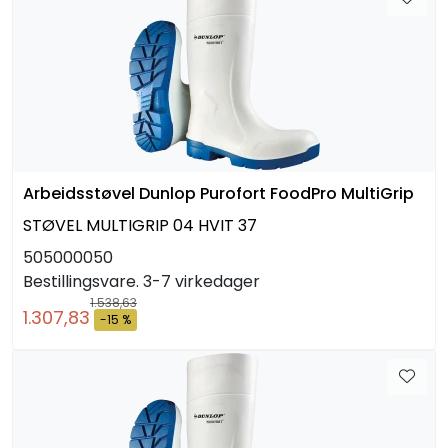
Arbeidsstøvel Dunlop Purofort FoodPro MultiGrip
STØVEL MULTIGRIP 04 HVIT 37
505000050
Bestillingsvare. 3-7 virkedager
1.538,63
1.307,83
-15 %