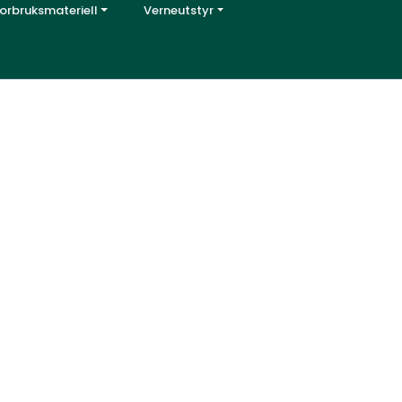
orbruksmateriell
Verneutstyr
0
Servicesenter
Favoritter
Logg inn