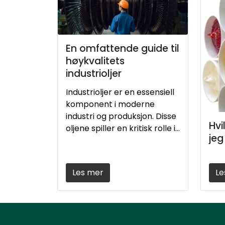
En omfattende guide til
høykvalitets
industrioljer
Industrioljer er en essensiell
komponent i moderne
industri og produksjon. Disse
Hvi
oljene spiller en kritisk rolle i
jeg
smøring, kjøling, og
beskyttelse av maskineri og
utstyr, noe som bidrar til å
Les mer
Le
optimalisere ytelse og
levetid.