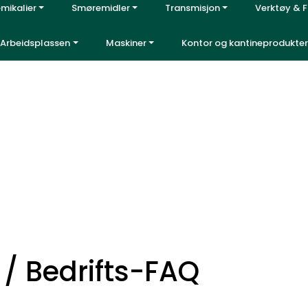
emikalier
Smøremidler
Transmisjon
Verktøy & F
Hei, velkommen inn!
|
ss
FAQ
Arbeidsplassen
Maskiner
Kontor og kantineprodukter
/ Bedrifts-FAQ