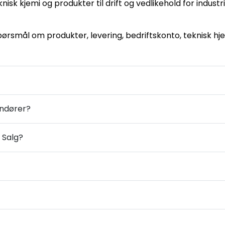
knisk kjemi og produkter til drift og vedlikehold for indust
pørsmål om produkter, levering, bedriftskonto, teknisk hj
andører?
 Salg?