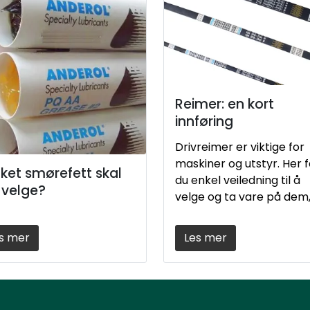
Reimer: en kort
innføring
Drivreimer er viktige for
maskiner og utstyr. Her f
lket smørefett skal
du enkel veiledning til å
 velge?
velge og ta vare på dem, 
at de varer lenger og
fungerer bedre.
s mer
Les mer