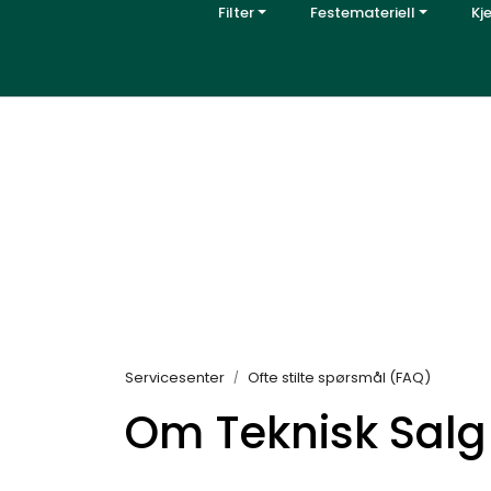
Skip to main content
Filter
Festemateriell
Kj
|
|
Varemerker
Artikler
Kontakt o
Servicesenter
Ofte stilte spørsmål (FAQ)
Om Teknisk Salg 