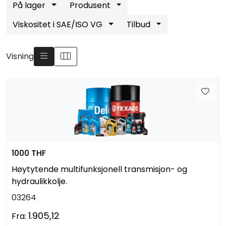
På lager
Produsent
Arbeidsplassen
Viskositet i SAE/ISO VG
Tilbud
Maskiner
Visning
Kontor og kantineprodukter
1000 THF
Høytytende multifunksjonell transmisjon- og
hydraulikkolje.
03264
1.905,12
Fra: