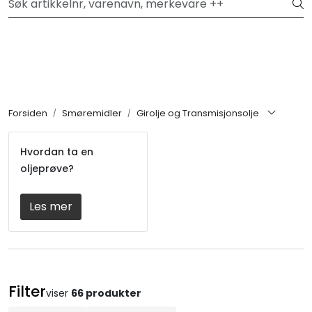
Skip to main content
Hei, velkommen inn!
Filter
Festemateriell
Forsiden
Smøremidler
Girolje og Transmisjonsolje
Kjemikalier
Hvordan ta en
oljeprøve?
Smøremidler
Les mer
Transmisjon
Verktøy & Forbruksmateriell
Verneutstyr
Filter
viser
66 produkter