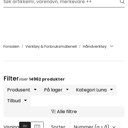
Skip to main content
Opprett en profil
Filter
Festemateriell
Forsiden
Verktøy & Forbruksmateriell
Håndverktøy
Kjemikalier
Smøremidler
Filter
viser
14962 produkter
Transmisjon
Produsent
På lager
Kategori Luna
Tilbud
Verktøy & Forbruksmateriell
Alle filtre
Verneutstyr
Visning
Sorter