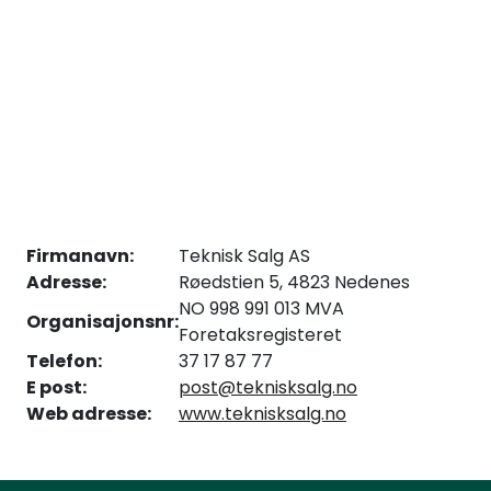
Arbeidsplassen
Maskiner
Kontor og kantineprodukter
Firmanavn:
Teknisk Salg AS
Adresse:
Røedstien 5, 4823 Nedenes
NO 998 991 013 MVA
Organisajonsnr:
Foretaksregisteret
Telefon:
37 17 87 77
E post:
post@teknisksalg.no
Web adresse:
www.teknisksalg.no