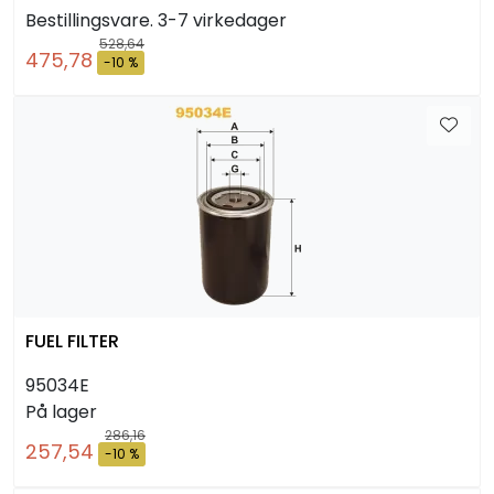
Bestillingsvare. 3-7 virkedager
528,64
475,78
-10 %
FUEL FILTER
95034E
På lager
286,16
257,54
-10 %