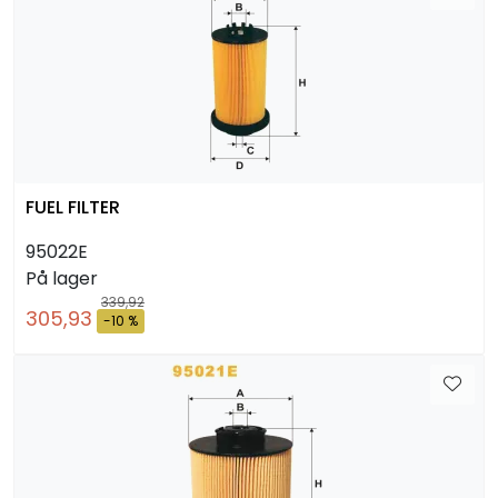
FUEL FILTER
95022E
På lager
339,92
305,93
-10 %