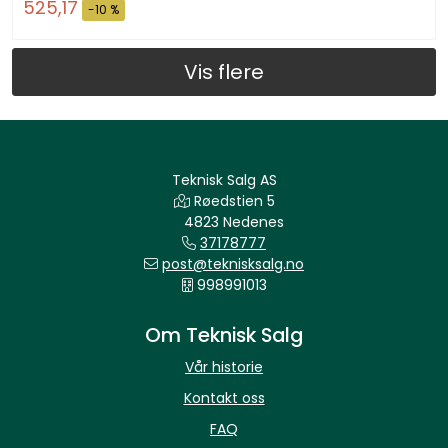
525,17
-10 %
Vis flere
Teknisk Salg AS
Røedstien 5
4823 Nedenes
37178777
post@teknisksalg.no
998991013
Om Teknisk Salg
Vår historie
Kontakt oss
FAQ