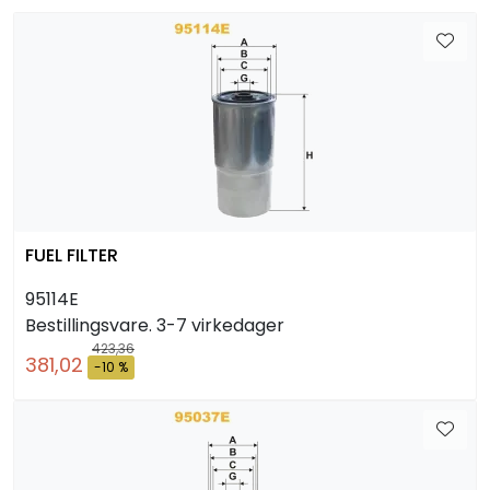
Arbeidsplassen
Maskiner
Kontor og kantineprodukter
FUEL FILTER
95114E
Bestillingsvare. 3-7 virkedager
423,36
381,02
-10 %