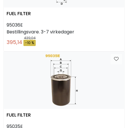
FUEL FILTER
95036E
Bestillingsvare. 3-7 virkedager
439,04
395,14
-10 %
FUEL FILTER
95035E