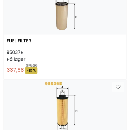
FUEL FILTER
95037E
På lager
375,20
337,68
-10 %