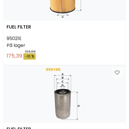
FUEL FILTER
95021E
På lager
194,88
175,39
-10 %