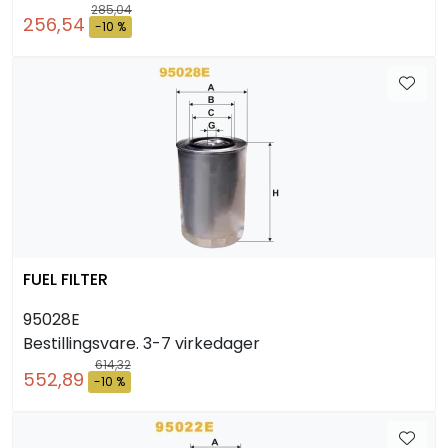
285,04
256,54
-10 %
FUEL FILTER
95028E
Bestillingsvare. 3-7 virkedager
614,32
552,89
-10 %