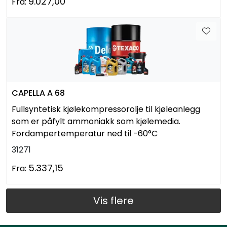
9.027,00
Fra:
CAPELLA A 68
Fullsyntetisk kjølekompressorolje til kjøleanlegg
som er påfylt ammoniakk som kjølemedia.
Fordampertemperatur ned til -60°C
31271
5.337,15
Fra:
Vis flere