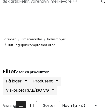
Skip to main content
Hei, velkommen inn!
Filter
Festemateriell
Forsiden
Smøremidler
Industrioljer
Luft- og kjølekompressor oljer
Kjemikalier
Smøremidler
Filter
viser
28 produkter
Transmisjon
På lager
Produsent
Verktøy & Forbruksmateriell
Viskositet i SAE/ISO VG
Verneutstyr
Visning
Sorter