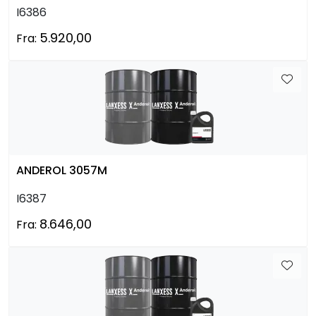
I6386
5.920,00
Fra:
ANDEROL 3057M
I6387
8.646,00
Fra: