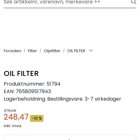
Skip to main content
Hei, velkommen inn!
Filter
Festemateriell
Forsiden
Filter
Oljefilter
OIL FILTER
Kjemikalier
OIL FILTER
Smøremidler
Produktnummer:
51794
EAN:
765809517943
Transmisjon
Lagerbeholdning:
Bestillingsvare. 3-7 virkedager
276,08
Verktøy & Forbruksmateriell
248,47
-10 %
inkl. mva.
Verneutstyr