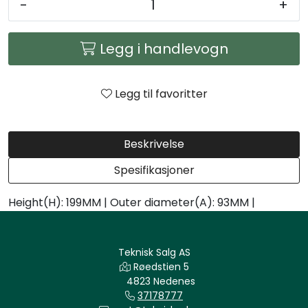
-
+
Arbeidsplassen
Legg i handlevogn
Maskiner
Kontor og kantineprodukter
Legg til favoritter
Beskrivelse
Spesifikasjoner
Height(H): 199MM | Outer diameter(A): 93MM |
Teknisk Salg AS
Røedstien 5
4823 Nedenes
37178777