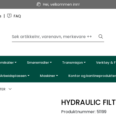
Hei, velkommen inn!
|
ss
FAQ
emikalier
Smøremidler
Transmisjon
Verktøy & F
Arbeidsplassen
Maskiner
Kontor og kantineprodukter
LTER
HYDRAULIC FIL
Produktnummer:
51199