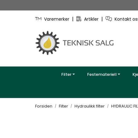
Skip to main content
|
|
Varemerker
Artikler
Kontakt o
Filter
Festemateriell
Kj
Forsiden
Filter
Hydraulikk filter
HYDRAULIC FI