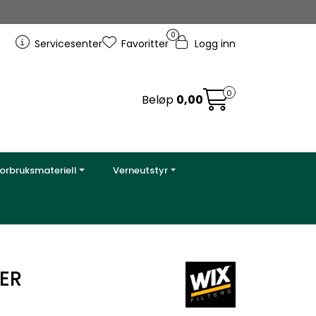
0
Servicesenter
Favoritter
Logg inn
0
Beløp
0,00
orbruksmateriell
Verneutstyr
TER