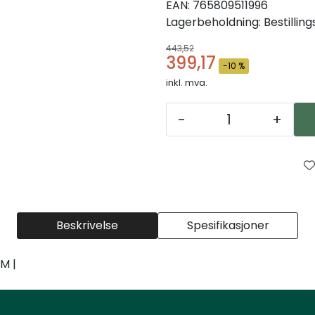
EAN:
765809511996
Lagerbeholdning:
Bestillin
443,52
399,17
-10 %
inkl. mva.
-
+
Beskrivelse
Spesifikasjoner
M |