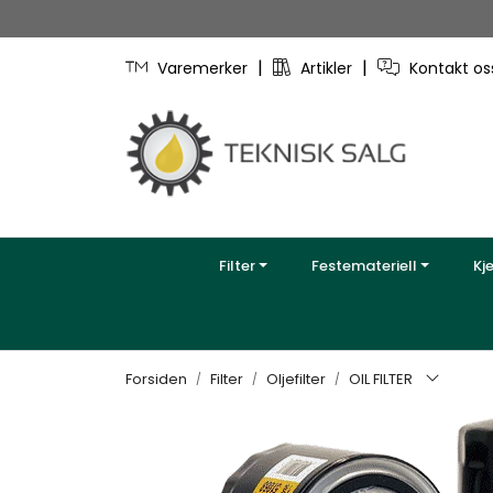
Skip to main content
|
|
Varemerker
Artikler
Kontakt o
Filter
Festemateriell
Kj
Forsiden
Filter
Oljefilter
OIL FILTER