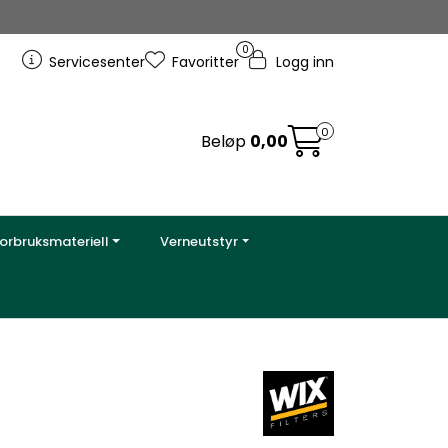
0
Servicesenter
Favoritter
Logg inn
0
Beløp
0,00
orbruksmateriell
Verneutstyr