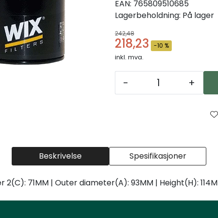
EAN:
765809510685
Lagerbeholdning:
På lager
242,48
218,23
-10 %
inkl. mva.
-
+
Beskrivelse
Spesifikasjoner
r 2(C): 71MM | Outer diameter(A): 93MM | Height(H): 114M