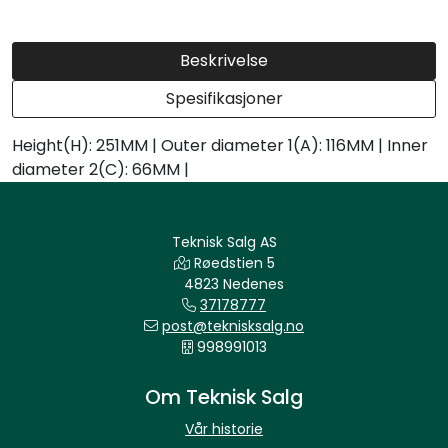
Beskrivelse
Spesifikasjoner
Height(H): 251MM | Outer diameter 1(A): 116MM | Inner
diameter 2(C): 66MM |
Teknisk Salg AS
Røedstien 5
4823 Nedenes
37178777
post@teknisksalg.no
998991013
Om Teknisk Salg
Vår historie