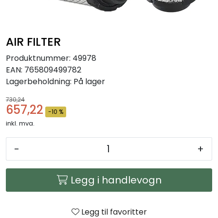
Arbeidsplassen
Maskiner
AIR FILTER
Produktnummer:
49978
Kontor og kantineprodukter
EAN:
765809499782
Lagerbeholdning:
På lager
730,24
657,22
-10 %
inkl. mva.
-
+
Legg i handlevogn
Legg til favoritter