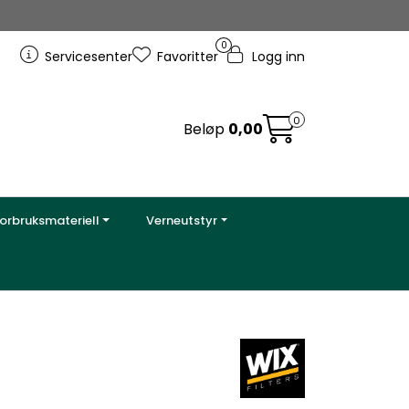
0
Servicesenter
Favoritter
Logg inn
0
Beløp
0,00
orbruksmateriell
Verneutstyr