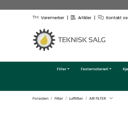
Skip to main content
|
|
Varemerker
Artikler
Kontakt o
Filter
Festemateriell
Kj
Forsiden
Filter
Luftfilter
AIR FILTER