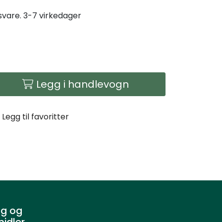
gsvare. 3-7 virkedager
Legg i handlevogn
Legg til favoritter
g og