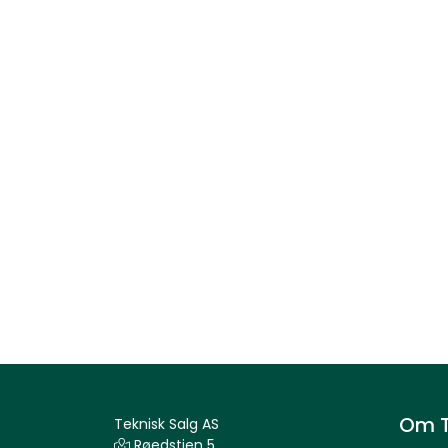
Om T
Teknisk Salg AS
Røedstien 5