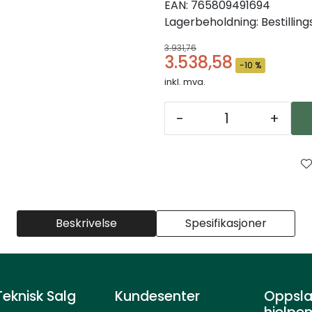
EAN:
765809491694
Lagerbeholdning:
Bestillin
3.931,76
3.538,58
-10 %
inkl. mva.
-
+
Beskrivelse
Spesifikasjoner
eknisk Salg
Kundesenter
Oppsla