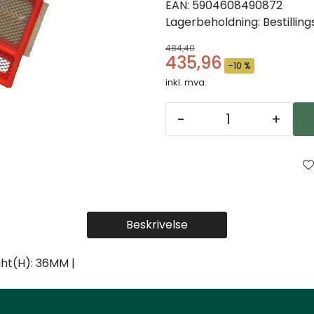
EAN:
5904608490872
Lagerbeholdning:
Bestillin
484,40
435,96
-10 %
inkl. mva.
-
+
Beskrivelse
ght(H): 36MM |