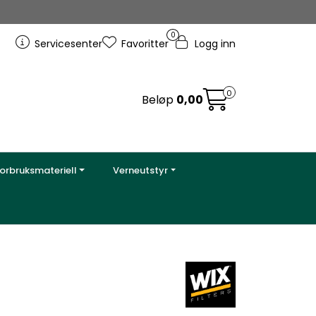
0
Servicesenter
Favoritter
Logg inn
0
Beløp
0,00
orbruksmateriell
Verneutstyr