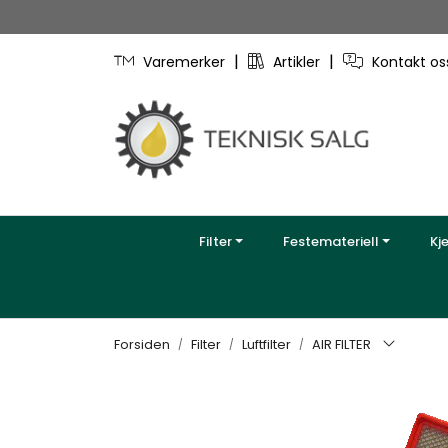
Skip to main content
|
|
Varemerker
Artikler
Kontakt o
Filter
Festemateriell
Kj
Forsiden
Filter
Luftfilter
AIR FILTER