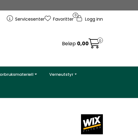
0
Servicesenter
Favoritter
Logg inn
0
Beløp
0,00
orbruksmateriell
Verneutstyr