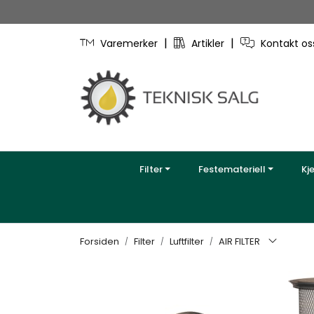
Skip to main content
|
|
Varemerker
Artikler
Kontakt o
Filter
Festemateriell
Kj
Forsiden
Filter
Luftfilter
AIR FILTER