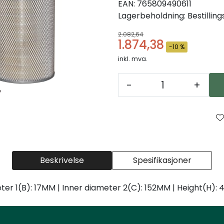
EAN:
765809490611
Lagerbeholdning:
Bestillin
2.082,64
1.874,38
-10 %
inkl. mva.
-
+
Beskrivelse
Spesifikasjoner
eter 1(B): 17MM | Inner diameter 2(C): 152MM | Height(H):