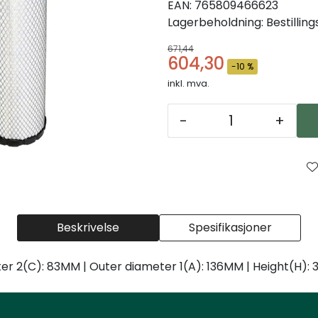
EAN:
765809466623
Lagerbeholdning:
Bestillin
671,44
604,30
-10 %
inkl. mva.
-
+
Beskrivelse
Spesifikasjoner
er 2(C): 83MM | Outer diameter 1(A): 136MM | Height(H):