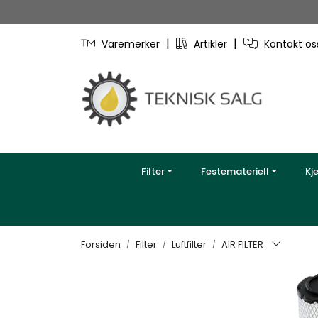
Skip to main content
|
|
Varemerker
Artikler
Kontakt o
Filter
Festemateriell
Kj
Forsiden
Filter
Luftfilter
AIR FILTER