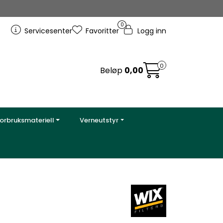
0
Servicesenter
Favoritter
Logg inn
0
Beløp
0,00
orbruksmateriell
Verneutstyr