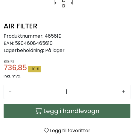
Arbeidsplassen
Maskiner
AIR FILTER
Produktnummer:
46561E
Kontor og kantineprodukter
EAN:
5904608465610
Lagerbeholdning:
På lager
818,72
736,85
-10 %
inkl. mva.
-
+
Legg i handlevogn
Legg til favoritter