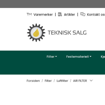
Skip to main content
|
|
Varemerker
Artikler
Kontakt o
Filter
Festemateriell
Kj
Forsiden
Filter
Luftfilter
AIR FILTER