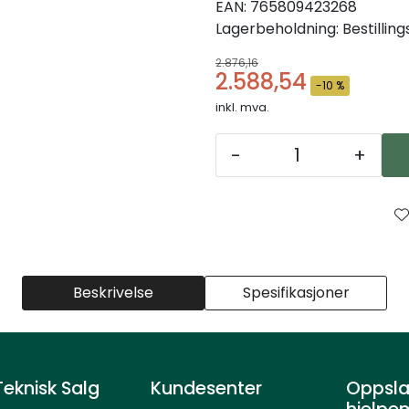
EAN:
765809423268
Lagerbeholdning:
Bestillin
2.876,16
2.588,54
-10 %
inkl. mva.
-
+
Beskrivelse
Spesifikasjoner
eknisk Salg
Kundesenter
Oppsla