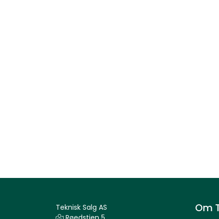
Om T
Teknisk Salg AS
Røedstien 5