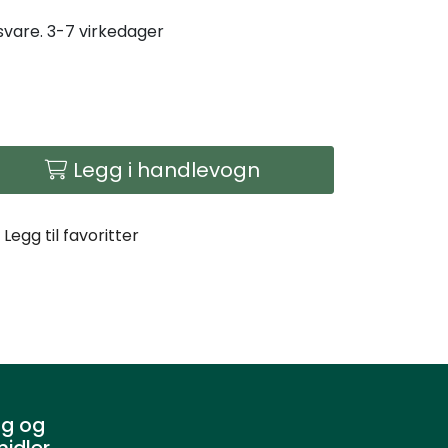
gsvare. 3-7 virkedager
Legg i handlevogn
Legg til favoritter
g og