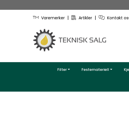
Skip to main content
|
|
Varemerker
Artikler
Kontakt o
Filter
Festemateriell
Kj