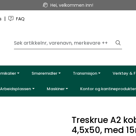
Hei, velkommen inn!
|
ss
FAQ
emikalier
Smøremidler
Transmisjon
Verktøy & F
Arbeidsplassen
Maskiner
Kontor og kantineprodukter
Treskrue A2 ko
4,5x50, med 1