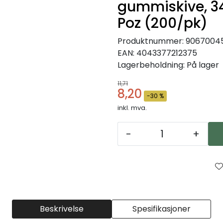
gummiskive, 3
Poz (200/pk)
Produktnummer:
9067004
EAN:
4043377212375
Lagerbeholdning:
På lager
11,71
8,20
-30 %
inkl. mva.
-
+
Beskrivelse
Spesifikasjoner