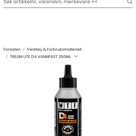
Skip to main content
Hei, velkommen inn!
Filter
Festemateriell
Forsiden
Verktøy & Forbruksmateriell
TRELIM UTE D4 VANNFAST 250ML
Kjemikalier
Smøremidler
Transmisjon
Verktøy & Forbruksmateriell
Verneutstyr