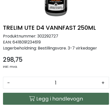
Arbeidsplassen
Maskiner
TRELIM UTE D4 VANNFAST 250ML
Kontor og kantineprodukter
Produktnummer:
302292727
EAN:
6418091234619
Lagerbeholdning:
Bestillingsvare. 3-7 virkedager
298,75
inkl. mva.
-
+
Legg i handlevogn