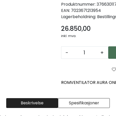
Produktnummer:
37663011
EAN:
7023671213954
Lagerbeholdning:
Bestillin
26.850,00
inkl. mva.
-
+
ROMVENTILATOR AURA ONE 
Beskrivelse
Spesifikasjoner