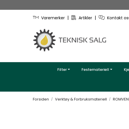
Skip to main content
|
|
Varemerker
Artikler
Kontakt o
Filter
Festemateriell
Kj
Forsiden
Verktøy & Forbruksmateriell
ROMVENT