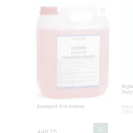
BigW
Duty
Rødsprit 4 ltr kanne
356,4
285
446,25