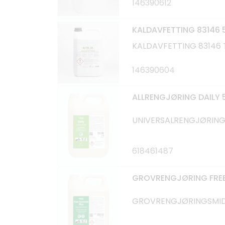
146390612
KALDAVFETTING 83146 
KALDAVFETTING 83146 T
146390604
ALLRENGJØRING DAILY 
UNIVERSALRENGJØRING 
618461487
GROVRENGJØRING FREE
GROVRENGJØRINGSMIDD