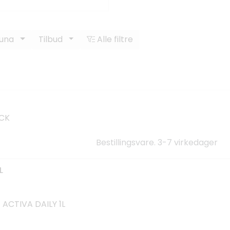
Luna
Tilbud
Alle filtre
ACK
Bestillingsvare. 3-7 virkedager
L
ACTIVA DAILY 1L