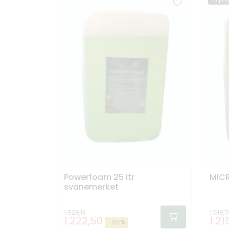
Powerfoam 25 ltr
MICR
svanemerket
1.528,13
1.518,
1.222,50
1.21
-20 %