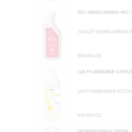
WC-RENGJØRING WC-R
TOALETTRENGJØRING 
618461438
LUKTFORBEDRER CITRON
LUKTFORBEDRER ACTIVA
618461420
DESINFEKSPRAY 500ML