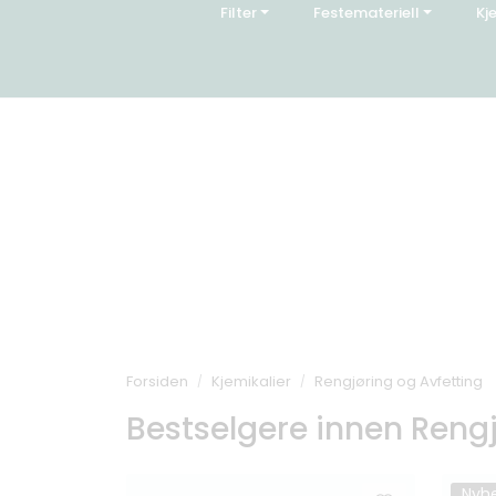
Skip to main content
Filter
Festemateriell
Kj
|
|
Varemerker
Artikler
Kontakt o
Forsiden
Kjemikalier
Rengjøring og Avfetting
Bestselgere innen Rengj
Nyh