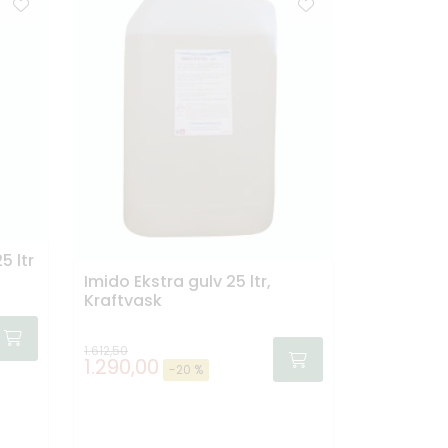
 ltr
Imido Ekstra gulv 25 ltr,
Kraftvask
1.612,50
1.290,00
-20 %