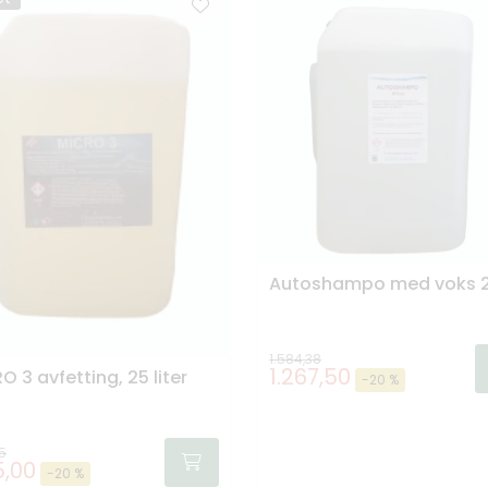
Autoshampo med voks 25
1.584,38
1.267,50
O 3 avfetting, 25 liter
-20 %
75
5,00
-20 %