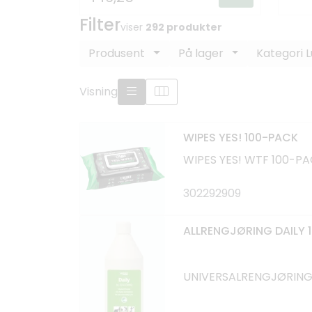
Filter
viser
292 produkter
Produsent
På lager
Kategori 
Visning
WIPES YES! 100-PACK
WIPES YES! WTF 100-P
302292909
ALLRENGJØRING DAILY 1
UNIVERSALRENGJØRING 