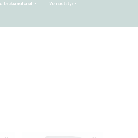
orbruksmateriell
Verneutstyr
0
Servicesenter
Favoritter
Logg inn