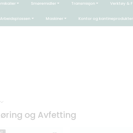
emikalier
Smøremidler
Transmisjon
Verktøy & F
Hei, velkommen inn!
|
ss
FAQ
Arbeidsplassen
Maskiner
Kontor og kantineprodukter
øring og Avfetting
et