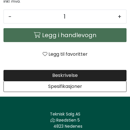
inkl. mva.
Arbeidsplassen
-
+
Maskiner
Legg i handlevogn
Kontor og kantineprodukter
Legg til favoritter
Beskrivelse
Spesifikasjoner
Teknisk Salg AS
Røedstien 5
4823 Nedenes