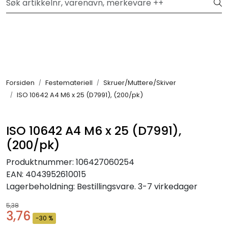
Skip to main content
Hei, velkommen inn!
Filter
Festemateriell
Forsiden
Festemateriell
Skruer/Muttere/Skiver
ISO 10642 A4 M6 x 25 (D7991), (200/pk)
Kjemikalier
Smøremidler
ISO 10642 A4 M6 x 25 (D7991),
(200/pk)
Transmisjon
Produktnummer:
106427060254
EAN:
4043952610015
Verktøy & Forbruksmateriell
Lagerbeholdning:
Bestillingsvare. 3-7 virkedager
5,38
Verneutstyr
3,76
-30 %