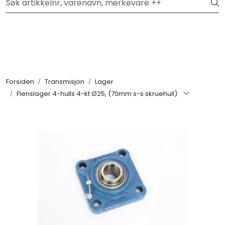
Skip to main content
Hei, velkommen inn!
Filter
Festemateriell
Forsiden
Transmisjon
Lager
Flenslager 4-hulls 4-kt Ø25, (70mm s-s skruehull)
Kjemikalier
Smøremidler
Transmisjon
Verktøy & Forbruksmateriell
Verneutstyr