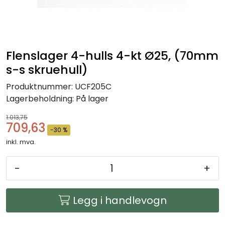
Arbeidsplassen
Maskiner
Flenslager 4-hulls 4-kt Ø25, (70mm
Kontor og kantineprodukter
s-s skruehull)
Produktnummer:
UCF205C
Lagerbeholdning:
På lager
1.013,75
709,63
-30 %
inkl. mva.
-
+
Legg i handlevogn