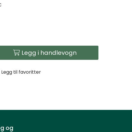
C
Legg i handlevogn
Legg til favoritter
g og