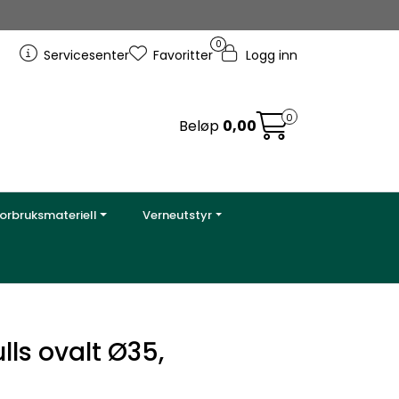
0
Servicesenter
Favoritter
Logg inn
0
Beløp
0,00
orbruksmateriell
Verneutstyr
lls ovalt Ø35,