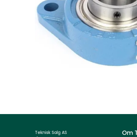
Om T
Teknisk Salg AS