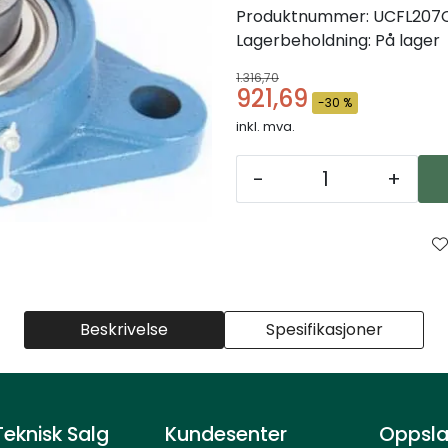
Produktnummer:
UCFL207
Lagerbeholdning:
På lager
1.316,70
921,69
-30 %
inkl. mva.
-
+
Beskrivelse
Spesifikasjoner
eknisk Salg
Kundesenter
Oppsla