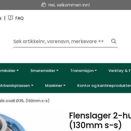
Hei, velkommen inn!
|
ss
FAQ
emikalier
Smøremidler
Transmisjon
Verktøy & F
Arbeidsplassen
Maskiner
Kontor og kantineprodukter
lls ovalt Ø35, (130mm s-s)
Flenslager 2-hu
(130mm s-s)