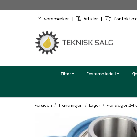
Skip to main content
|
|
Varemerker
Artikler
Kontakt o
Filter
Festemateriell
Kj
Forsiden
Transmisjon
Lager
Flenslager 2-hu