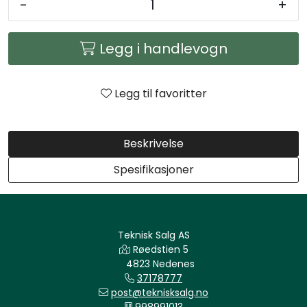
-
+
Arbeidsplassen
Legg i handlevogn
Maskiner
Kontor og kantineprodukter
Legg til favoritter
Beskrivelse
Spesifikasjoner
Teknisk Salg AS
Røedstien 5
4823 Nedenes
37178777
post@teknisksalg.no