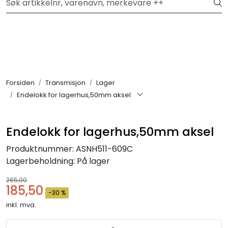
Skip to main content
Hei, velkommen inn!
Filter
Festemateriell
Forsiden
Transmisjon
Lager
Endelokk for lagerhus,50mm aksel
Kjemikalier
Smøremidler
Endelokk for lagerhus,50mm aksel
Produktnummer:
ASNH511-609C
Transmisjon
Lagerbeholdning:
På lager
265,00
Verktøy & Forbruksmateriell
185,50
-30 %
inkl. mva.
Verneutstyr