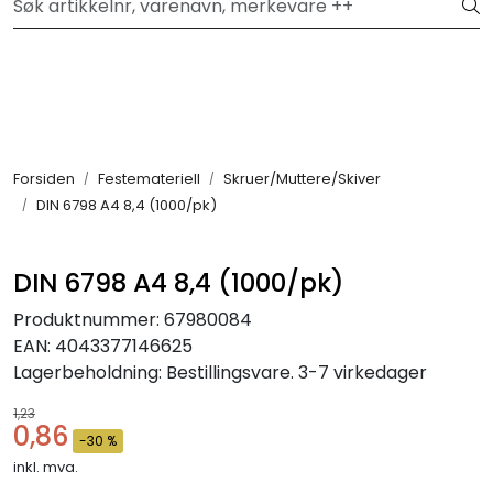
Skip to main content
Hei, velkommen inn!
Filter
Festemateriell
Forsiden
Festemateriell
Skruer/Muttere/Skiver
DIN 6798 A4 8,4 (1000/pk)
Kjemikalier
Smøremidler
DIN 6798 A4 8,4 (1000/pk)
Produktnummer:
67980084
Transmisjon
EAN:
4043377146625
Lagerbeholdning:
Bestillingsvare. 3-7 virkedager
Verktøy & Forbruksmateriell
1,23
0,86
-30 %
Verneutstyr
inkl. mva.