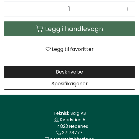
Arbeidsplassen
-
+
Maskiner
Legg i handlevogn
Kontor og kantineprodukter
Legg til favoritter
Beskrivelse
Spesifikasjoner
Teknisk Salg AS
Røedstien 5
4823 Nedenes
37178777