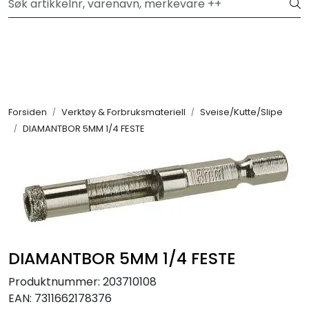
Skip to main content
Hei, velkommen inn!
Filter
Festemateriell
Forsiden
Verktøy & Forbruksmateriell
Sveise/Kutte/Slipe
DIAMANTBOR 5MM 1/4 FESTE
Kjemikalier
Smøremidler
Transmisjon
Verktøy & Forbruksmateriell
DIAMANTBOR 5MM 1/4 FESTE
Produktnummer:
203710108
Verneutstyr
EAN:
7311662178376