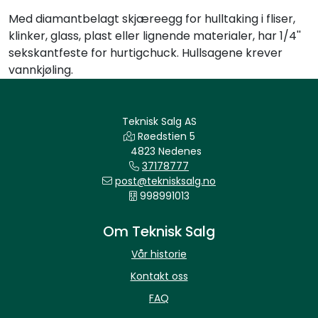
Med diamantbelagt skjæreegg for hulltaking i fliser,
klinker, glass, plast eller lignende materialer, har 1/4''
sekskantfeste for hurtigchuck. Hullsagene krever
vannkjøling.
Teknisk Salg AS
Røedstien 5
4823 Nedenes
37178777
post@teknisksalg.no
998991013
Om Teknisk Salg
Vår historie
Kontakt oss
FAQ