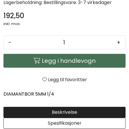
Lagerbeholdning:
Bestillingsvare. 3-7 virkedager
Arbeidsplassen
192,50
Maskiner
inkl. mva.
Kontor og kantineprodukter
-
+
Legg i handlevogn
Legg til favoritter
DIAMANTBOR 5MM 1/4
Beskrivelse
Spesifikasjoner