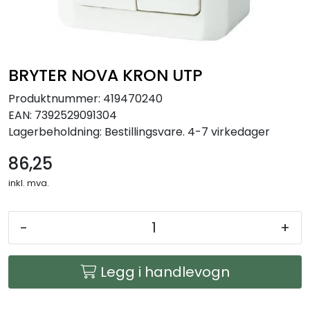
Arbeidsplassen
Maskiner
BRYTER NOVA KRON UTP
Kontor og kantineprodukter
Produktnummer:
419470240
EAN:
7392529091304
Lagerbeholdning:
Bestillingsvare. 4-7 virkedager
86,25
inkl. mva.
-
+
Legg i handlevogn