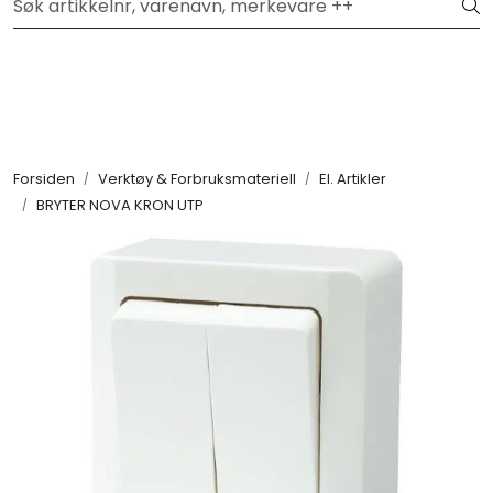
Skip to main content
Hei, velkommen inn!
Filter
Festemateriell
Forsiden
Verktøy & Forbruksmateriell
El. Artikler
BRYTER NOVA KRON UTP
Kjemikalier
Smøremidler
Transmisjon
Verktøy & Forbruksmateriell
Verneutstyr