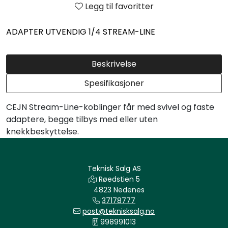
Legg til favoritter
ADAPTER UTVENDIG 1/4 STREAM-LINE
Beskrivelse
Spesifikasjoner
CEJN Stream-Line-koblinger får med svivel og faste
adaptere, begge tilbys med eller uten
knekkbeskyttelse.
Teknisk Salg AS
Røedstien 5
4823 Nedenes
37178777
post@teknisksalg.no
998991013