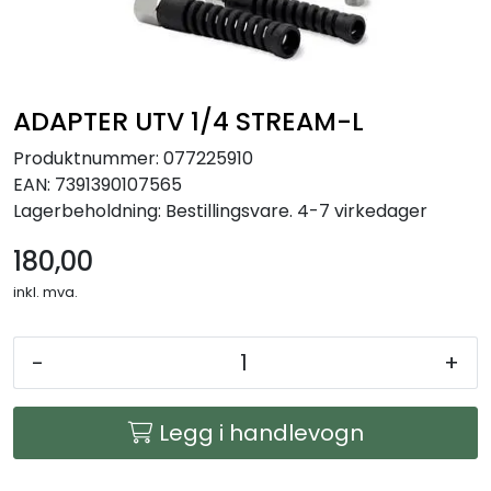
Arbeidsplassen
Maskiner
ADAPTER UTV 1/4 STREAM-L
Kontor og kantineprodukter
Produktnummer:
077225910
EAN:
7391390107565
Lagerbeholdning:
Bestillingsvare. 4-7 virkedager
180,00
inkl. mva.
-
+
Legg i handlevogn