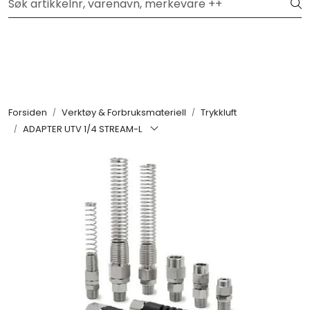
Skip to main content
Hei, velkommen inn!
Filter
Festemateriell
Forsiden
Verktøy & Forbruksmateriell
Trykkluft
ADAPTER UTV 1/4 STREAM-L
Kjemikalier
Smøremidler
Transmisjon
Verktøy & Forbruksmateriell
Verneutstyr