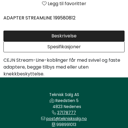
Legg til favoritter
ADAPTER STREAMLINE 199580812
Beskrivelse
Spesifikasjoner
CEJN Stream-Line-koblinger får med svivel og faste
adaptere, begge tilbys med eller uten
knekkbeskyttelse.
Teknisk Salg AS
Røedstien 5
4823 Nedenes
37178777
post@teknisksalg.no
998991013