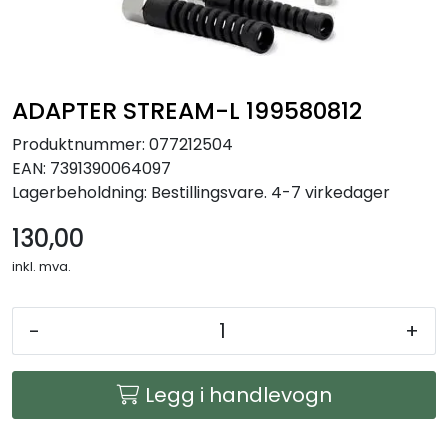
Arbeidsplassen
Maskiner
ADAPTER STREAM-L 199580812
Kontor og kantineprodukter
Produktnummer:
077212504
EAN:
7391390064097
Lagerbeholdning:
Bestillingsvare. 4-7 virkedager
130,00
inkl. mva.
-
+
Legg i handlevogn