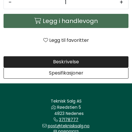
-
+
Arbeidsplassen
Legg i handlevogn
Maskiner
Kontor og kantineprodukter
Legg til favoritter
Beskrivelse
Spesifikasjoner
Teknisk Salg AS
Røedstien 5
4823 Nedenes
37178777
post@teknisksalg.no