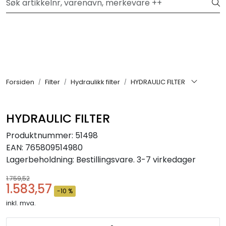
Skip to main content
Hei, velkommen inn!
Filter
Festemateriell
Forsiden
Filter
Hydraulikk filter
HYDRAULIC FILTER
Kjemikalier
HYDRAULIC FILTER
Smøremidler
Produktnummer:
51498
EAN:
765809514980
Transmisjon
Lagerbeholdning:
Bestillingsvare. 3-7 virkedager
1.759,52
Verktøy & Forbruksmateriell
1.583,57
-10 %
inkl. mva.
Verneutstyr