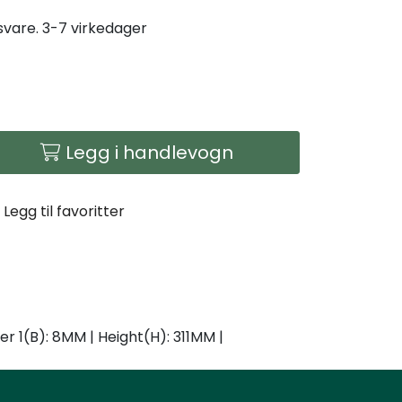
gsvare. 3-7 virkedager
Legg i handlevogn
Legg til favoritter
r 1(B): 8MM | Height(H): 311MM |