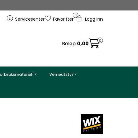
0
Servicesenter
Favoritter
Logg inn
0
Beløp
0,00
orbruksmateriell
Verneutstyr