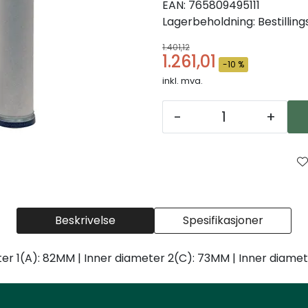
EAN:
765809495111
Lagerbeholdning:
Bestillin
1.401,12
1.261,01
-10 %
inkl. mva.
-
+
Beskrivelse
Spesifikasjoner
r 1(A): 82MM | Inner diameter 2(C): 73MM | Inner diamete