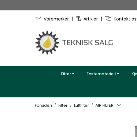
Skip to main content
|
|
Varemerker
Artikler
Kontakt o
Filter
Festemateriell
Kj
Forsiden
Filter
Luftfilter
AIR FILTER