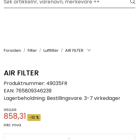
Skip to main content
Hei, velkommen inn!
Filter
Festemateriell
Forsiden
Filter
Luftfilter
AIR FILTER
Kjemikalier
AIR FILTER
Smøremidler
Produktnummer:
49035FR
EAN:
765809346239
Transmisjon
Lagerbeholdning:
Bestillingsvare. 3-7 virkedager
953,68
Verktøy & Forbruksmateriell
858,31
-10 %
inkl. mva.
Verneutstyr