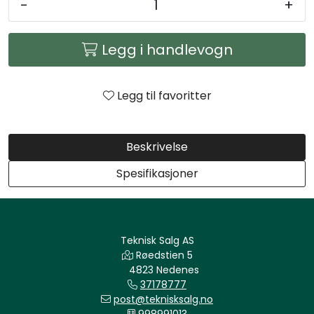
-
+
Arbeidsplassen
Legg i handlevogn
Maskiner
Kontor og kantineprodukter
Legg til favoritter
Beskrivelse
Spesifikasjoner
Teknisk Salg AS
Røedstien 5
4823 Nedenes
37178777
post@teknisksalg.no