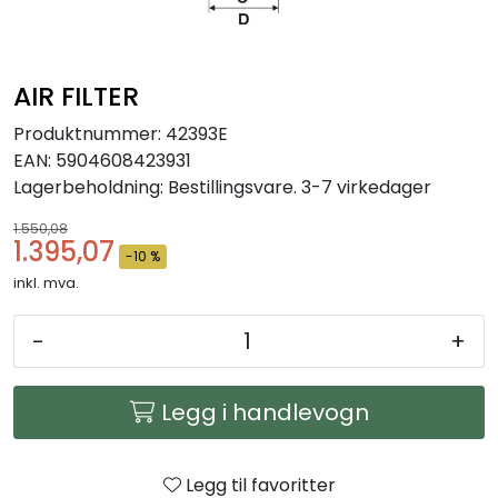
Arbeidsplassen
Maskiner
AIR FILTER
Produktnummer:
42393E
Kontor og kantineprodukter
EAN:
5904608423931
Lagerbeholdning:
Bestillingsvare. 3-7 virkedager
1.550,08
1.395,07
-10 %
inkl. mva.
-
+
Legg i handlevogn
Legg til favoritter