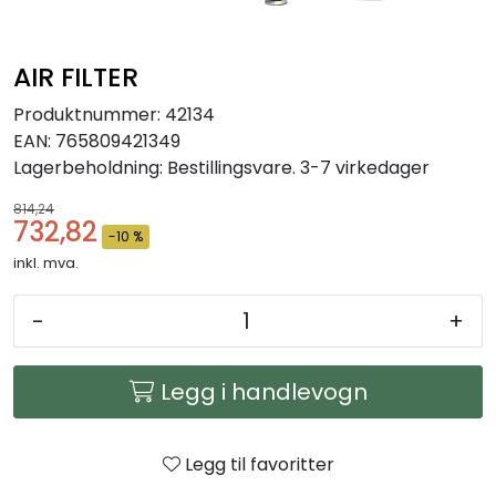
Arbeidsplassen
AIR FILTER
Maskiner
Produktnummer:
42134
EAN:
765809421349
Kontor og kantineprodukter
Lagerbeholdning:
Bestillingsvare. 3-7 virkedager
814,24
732,82
-10 %
inkl. mva.
-
+
Legg i handlevogn
Legg til favoritter