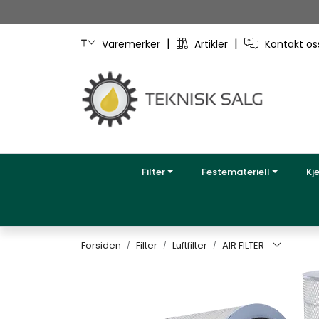
Skip to main content
|
|
Varemerker
Artikler
Kontakt o
Filter
Festemateriell
Kj
Forsiden
Filter
Luftfilter
AIR FILTER