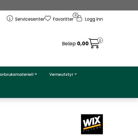
0
Servicesenter
Favoritter
Logg inn
0
Beløp
0,00
orbruksmateriell
Verneutstyr