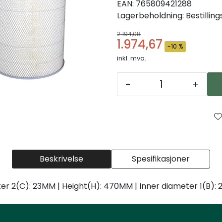
EAN:
765809421288
Lagerbeholdning:
Bestillin
2.194,08
1.974,67
-10 %
inkl. mva.
-
+
Beskrivelse
Spesifikasjoner
er 2(C): 23MM | Height(H): 470MM | Inner diameter 1(B): 